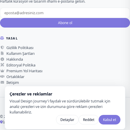
Haftalık kürasyon ve tasarım ilhamı e-postana gelsin.
Abone ol
YASAL
Gizlilik Politikası
Kullanım Şartları
Hakkında
Editoryal Politika
Premium Yol Haritası
Ortaklıklar
İletişim
Çerezler ve reklamlar
Visual Design Journey’i faydalı ve sürdürülebilir tutmak için
analiz çerezleri ve izin durumuna göre reklam çerezleri
kullanabiliriz.
© 2026 Visual Design Journey. Tüm hakları saklıdır.
Detaylar
Reddet
Kabul et
İzmir, Türkiye ·
Görsel tasarım için sevgiyle üretildi