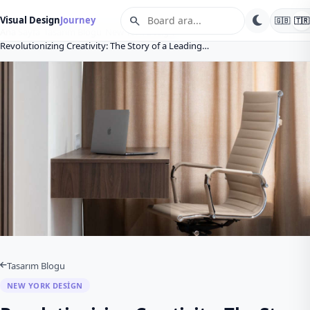
search
Visual Design
Journey
🇬🇧
🇹🇷
Ana Sayfa
Tasarım Blogu
New York Design
Revolutionizing Creativity: The Story of a Leading…
Tasarım Blogu
NEW YORK DESIGN