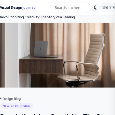
search
Visual Design
Journey
🇬🇧
🇹🇷
Startseite
Design Blog
New York Design
Revolutionizing Creativity: The Story of a Leading…
Design Blog
NEW YORK DESIGN