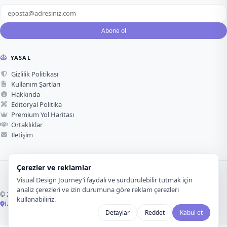
Abone ol
YASAL
Gizlilik Politikası
Kullanım Şartları
Hakkında
Editoryal Politika
Premium Yol Haritası
Ortaklıklar
İletişim
Çerezler ve reklamlar
Visual Design Journey’i faydalı ve sürdürülebilir tutmak için
analiz çerezleri ve izin durumuna göre reklam çerezleri
© 2026 Visual Design Journey. Tüm hakları saklıdır.
kullanabiliriz.
İzmir, Türkiye ·
Görsel tasarım için sevgiyle üretildi
Detaylar
Reddet
Kabul et