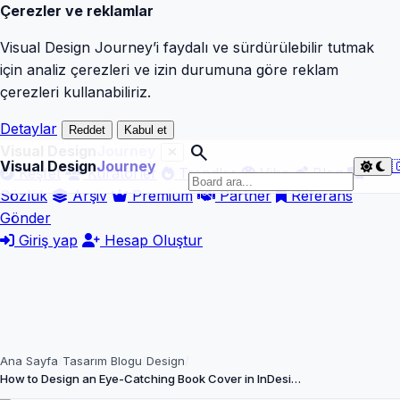
Çerezler ve reklamlar
Visual Design Journey’i faydalı ve sürdürülebilir tutmak
için analiz çerezleri ve izin durumuna göre reklam
çerezleri kullanabiliriz.
Detaylar
Reddet
Kabul et
search
Visual Design
Journey
Visual Design
Journey

Keşfet
Küratörler
Trendler
Vibe
Blog
Sözlük
Arşiv
Premium
Partner
Referans
Gönder
Giriş yap
Hesap Oluştur
Ana Sayfa
Tasarım Blogu
Design
How to Design an Eye-Catching Book Cover in InDesi…