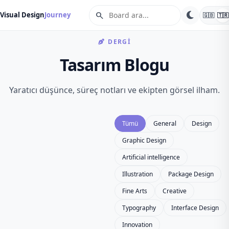
search
Visual Design
Journey
🇬🇧
🇹🇷
DERGI
Tasarım Blogu
Yaratıcı düşünce, süreç notları ve ekipten görsel ilham.
Tümü
General
Design
Graphic Design
Artificial intelligence
Illustration
Package Design
Fine Arts
Creative
Typography
Interface Design
Innovation