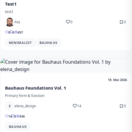
Test1
test2
favorite
bookmark
Ata
0
0
0
0
457
MINIMALIST
BAUHAUS
18. Mai 2026
Bauhaus Foundations Vol. 1
Primary form & function
favorite
bookmark
elena_design
14
0
E
14
0
436
BAUHAUS