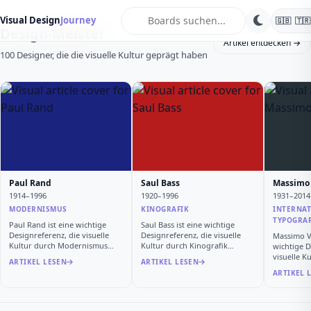
search
Visual Design
Journey
🇬🇧
🇹🇷
Design-Meister
Artikel entdecken →
100 Designer, die die visuelle Kultur geprägt haben
Paul Rand
Saul Bass
Massimo 
1914–1996
1920–1996
1931–2014
MODERNISMUS
KINOGRAFIK
INTERNAT
TYPOGRAF
Paul Rand ist eine wichtige
Saul Bass ist eine wichtige
Designreferenz, die visuelle
Designreferenz, die visuelle
Massimo Vi
Kultur durch Modernismus
Kultur durch Kinografik
wichtige D
gepr…
geprä…
visuelle K
ARTIKEL LESEN
ARTIKEL LESEN
Internati…
ARTIKEL 