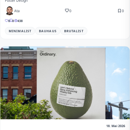
Poster Design
favorite
bookmark
Ata
0
0
0
0
438
MINIMALIST
BAUHAUS
BRUTALIST
18. Mai 2026