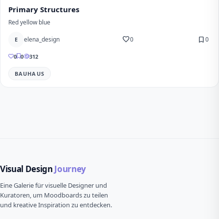
Primary Structures
Red yellow blue
favorite
bookmark
elena_design
0
0
E
0
0
312
BAUHAUS
Visual Design
Journey
Eine Galerie für visuelle Designer und
Kuratoren, um Moodboards zu teilen
und kreative Inspiration zu entdecken.