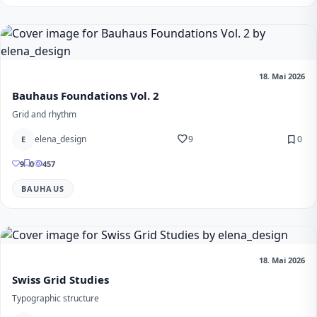
18. Mai 2026
Bauhaus Foundations Vol. 2
Grid and rhythm
favorite
bookmark
elena_design
9
0
E
9
0
457
BAUHAUS
18. Mai 2026
Swiss Grid Studies
Typographic structure