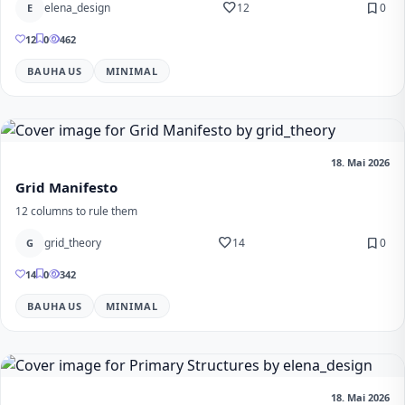
favorite
bookmark
elena_design
12
0
E
12
0
462
BAUHAUS
MINIMAL
18. Mai 2026
Grid Manifesto
12 columns to rule them
favorite
bookmark
grid_theory
14
0
G
14
0
342
BAUHAUS
MINIMAL
18. Mai 2026