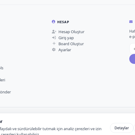
HESAP
Haf
Hesap Oluştur
e-p
Giriş yap
Board Oluştur
Ayarlar
ls
eri
Gönder
ar
Detaylar
aydalı ve sürdürülebilir tutmak için analiz çerezleri ve izin
rezleri kullanabiliriz.