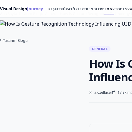
Visual Design
Journey
KEŞFET
KÜRATÖRLER
TRENDLER
BLOG
TOOLS
Ana Sayfa
Tasarım Blogu
General
How Is Gesture Recognition Technology 
Tasarım Blogu
GENERAL
How Is 
Influen
a.ozelbicer
17 Ekim 